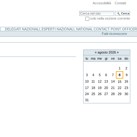
Accessibilità
Contatti
Cerca nel sito
solo nella sezione corrente
Ricerca avanzata…
DELEGATI NAZIONALI, ESPERTI NAZIONALI, NATIONAL CONTACT POINT OFFICER
Fatti riconoscere
«
agosto 2026
»
lu
ma
me
gi
ve
sa
do
agosto
1
2
3
4
5
6
7
8
9
10
11
12
13
14
16
15
17
18
19
20
21
22
23
24
25
26
27
28
29
30
31