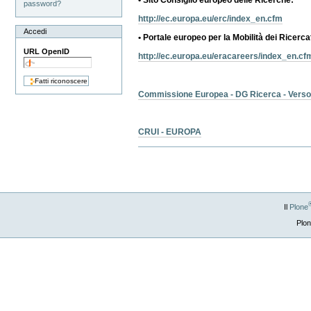
• Sito Consiglio europeo delle Ricerche:
password?
http://ec.europa.eu/erc/index_en.cfm
Accedi
• Portale europeo per la Mobilità dei Ricerca
URL OpenID
http://ec.europa.eu/eracareers/index_en.cf
Commissione Europea - DG Ricerca - Verso il
CRUI - EUROPA
Azioni
sul
documento
Il
Plone
Plo