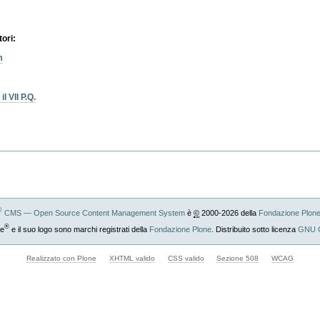
tori:
m
 VII P.Q.
®
CMS — Open Source Content Management System
è
©
2000-2026 della
Fondazione Plon
®
ne
e il suo logo sono marchi registrati della
Fondazione Plone
. Distribuito sotto licenza
GNU 
Realizzato con Plone
XHTML valido
CSS valido
Sezione 508
WCAG