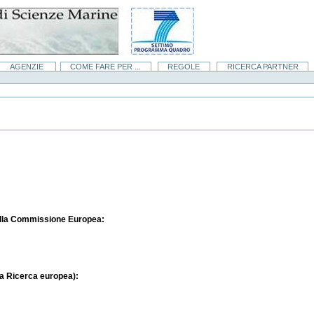
AGENZIE
COME FARE PER ...
REGOLE
RICERCA PARTNER
della Commissione Europea:
la Ricerca europea):