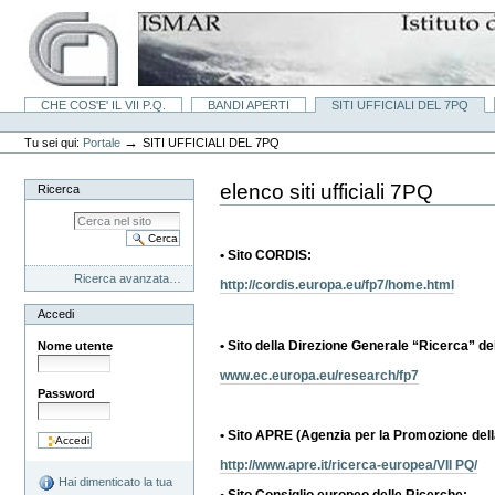
Vai
ai
contenuti.
|
Spostati
sulla
Sezioni
CHE COS'E' IL VII P.Q.
BANDI APERTI
SITI UFFICIALI DEL 7PQ
navigazione
Strumenti
personali
→
Tu sei qui:
Portale
SITI UFFICIALI DEL 7PQ
elenco siti ufficiali 7PQ
Ricerca
• Sito CORDIS:
Ricerca avanzata…
http://cordis.europa.eu/fp7/home.html
Accedi
• Sito della Direzione Generale “Ricerca” 
Nome utente
www.ec.europa.eu/research/fp7
Password
• Sito APRE (Agenzia per la Promozione del
http://www.apre.it/ricerca-europea/VII PQ/
Hai dimenticato la tua